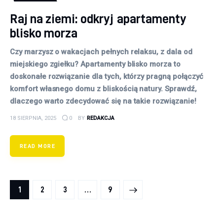
Raj na ziemi: odkryj apartamenty
blisko morza
Czy marzysz o wakacjach pełnych relaksu, z dala od
miejskiego zgiełku? Apartamenty blisko morza to
doskonałe rozwiązanie dla tych, którzy pragną połączyć
komfort własnego domu z bliskością natury. Sprawdź,
dlaczego warto zdecydować się na takie rozwiązanie!
18 SIERPNIA, 2025
0
BY
REDAKCJA
READ MORE
Stronicowanie wpisów
PAGE
1
PAGE
2
PAGE
3
>
…
PAGE
9