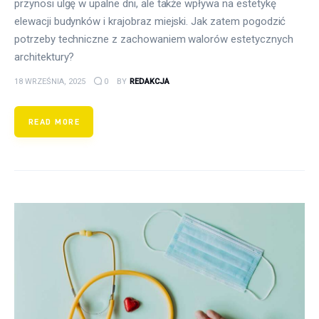
przynosi ulgę w upalne dni, ale także wpływa na estetykę
elewacji budynków i krajobraz miejski. Jak zatem pogodzić
potrzeby techniczne z zachowaniem walorów estetycznych
architektury?
18 WRZEŚNIA, 2025
0
BY
REDAKCJA
READ MORE