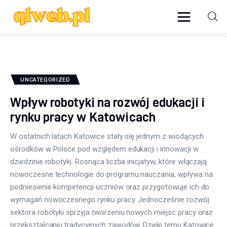
qlweb.pl
Biznes
UNCATEGORIZED
Edukacja
Wpływ robotyki na rozwój edukacji i
rynku pracy w Katowicach
Newsy
W ostatnich latach Katowice stały się jednym z wiodących
Podróże
ośrodków w Polsce pod względem edukacji i innowacji w
dziedzinie robotyki. Rosnąca liczba inicjatyw, które włączają
Przemysł
nowoczesne technologie do programu nauczania, wpływa na
podniesienie kompetencji uczniów oraz przygotowuje ich do
Rodzina
wymagań nowoczesnego rynku pracy. Jednocześnie rozwój
sektora robotyki sprzyja tworzeniu nowych miejsc pracy oraz
przekształcaniu tradycyjnych zawodów. Dzięki temu Katowice