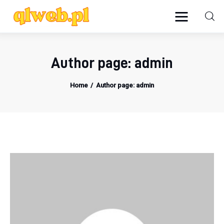
qlweb.pl
Author page: admin
Biznes
Home
Author page: admin
Edukacja
Newsy
Podróże
Przemysł
Rodzina