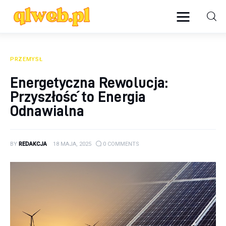
qlweb.pl
PRZEMYSŁ
Biznes
Energetyczna Rewolucja:
Przyszłość to Energia
Edukacja
Odnawialna
Newsy
Podróże
BY
REDAKCJA
18 MAJA, 2025
0
COMMENTS
Przemysł
Rodzina